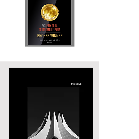
ein facettenreiches Porträt, das die 
skulpturale Kraft des Bauwerks 
lebendig werden lässt.

Das 37 Meter hohe Tempodrom, 
entworfen von gmp – Architekten 
von Gerkan, Marg und Partner, 
beeindruckt durch seine futuristische 
Geometrie und skulpturale Anmutung. 
Die patinierte Membran der 
Dachkonstruktion verleiht dem 
Gebäude eine faszinierende 
Materialität, die an die Ursprünge des 
Bauwerks als Zirkuszelt erinnert. 
Gleichzeitig weckt die markante 
Zackenkrone Assoziationen an 
Niemeyers Kathedrale von Brasília und 
verbindet so die Welten von 